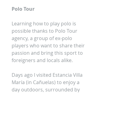
Polo Tour
Learning how to play polo is 
possible thanks to Polo Tour 
agency, a group of ex-polo 
players who want to share their 
passion and bring this sport to 
foreigners and locals alike.
Days ago I visited Estancia Villa 
María (in Cañuelas) to enjoy a 
day outdoors, surrounded by 
nature, practicing a sport that 
many consider inaccessible and 
quite snobbish: The Pole.
I can not blame them for 
thinking that, I did too, but 