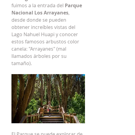
fuimos a la entrada del 
Parque 
Nacional Los Arrayanes
, 
desde donde se pueden 
obtener increíbles vistas del 
Lago Nahuel Huapi y conocer 
estos famosos arbustos color 
canela: "Arrayanes" (mal 
llamados árboles por su 
tamaño).
El Parque se puede explorar de 