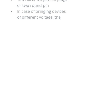
or two round-pin
In case of bringing devices 
of different voltage, the 
best decision is carrying a 
universal adapter (you may 
buy it at any hardware 
store)
Comentarios