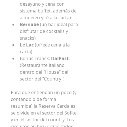
desayuno y cena con 
sistema buffet, además de 
almuerzo y té a la carta)  
Bernabé
 (un bar ideal para 
disfrutar de cocktails y 
snacks)  
Le Lac
 (ofrece cena a la 
carta)  
Bonus Tranck: 
ItalPast
. 
(Restaurante italiano 
dentro del "House" del 
sector del "Country") 
Para que entiendan un poco (y 
contándolo de forma 
resumida) la Reserva Cardales 
se divide en el sector del Sofitel 
y en el sector del country. Los 
circuitos en bici (organizados 