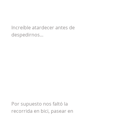
Increíble atardecer antes de 
despedirnos...
Por supuesto nos faltó la 
recorrida en bici, pasear en 
Kyak y muchas otras 
actividades, pero como les dije 
antes, es imposible hacer todo 