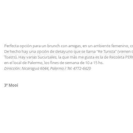
Perfecta opción para un brunch con amigas, en un ambiente femenino, co
De hecho hay una opción de desayuno que se llama "Re Turista" (vienen
Toasts). Hay varias Sucursales, la que más me gusta es la de Recoleta PERO
en el local de Palermo, los fines de semana de 10 a 15 hs.
Dirección: Nicaragua 6044, Palermo / Tel: 4772-6420
3º Mooi