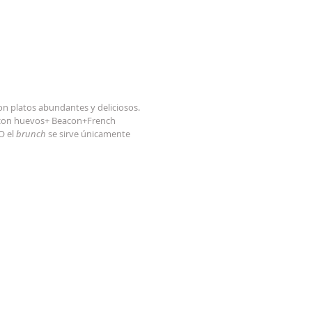
n platos abundantes y deliciosos. 
 con huevos+ Beacon+French 
 el 
brunch
 se sirve únicamente 