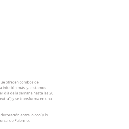
 que ofrecen combos de 
a infusión más, ya estamos 
r día de la semana hasta las 20 
extra") y se transforma en una 
 decoración entre lo 
cool
 y lo 
cursal de Palermo.