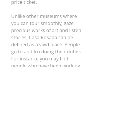
price ticket.
Unlike other museums where 
you can tour smoothly, gaze 
precious works of art and listen 
stories, Casa Rosada can be 
defined as a vivid place. People 
go to and fro doing their duties. 
For instance you may find 
people who have been working 
for more than 40 years, like 
Victor Bugge (official 
photographer) or Carlos 
Gomez (waiter since 1970). You 
may have the chance to speak 
with them for some minutes 
and enrich your experience 
with some picturesque 
anecdotes.